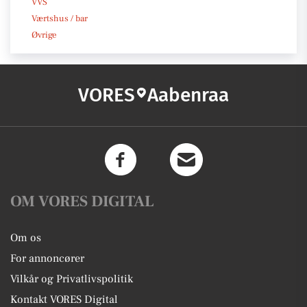
VVS
Værtshus / bar
Øvrige
VORES
Aabenraa
OM VORES DIGITAL
Om os
For annoncører
Vilkår og Privatlivspolitik
Kontakt VORES Digital