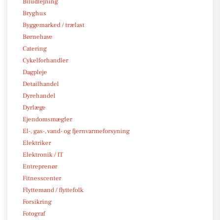
Biludlejning
Bryghus
Byggemarked / trælast
Børnehave
Catering
Cykelforhandler
Dagpleje
Detailhandel
Dyrehandel
Dyrlæge
Ejendomsmægler
El-, gas-, vand- og fjernvarmeforsyning
Elektriker
Elektronik / IT
Entreprenør
Fitnesscenter
Flyttemand / flyttefolk
Forsikring
Fotograf