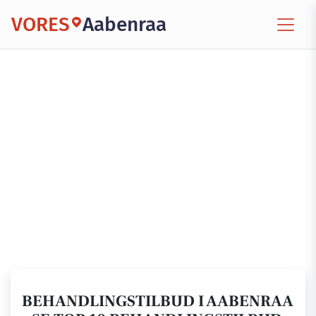
VORES
Aabenraa
BEHANDLINGSTILBUD I AABENRAA