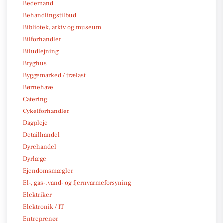
Bedemand
Behandlingstilbud
Bibliotek, arkiv og museum
Bilforhandler
Biludlejning
Bryghus
Byggemarked / trælast
Børnehave
Catering
Cykelforhandler
Dagpleje
Detailhandel
Dyrehandel
Dyrlæge
Ejendomsmægler
El-, gas-, vand- og fjernvarmeforsyning
Elektriker
Elektronik / IT
Entreprenør