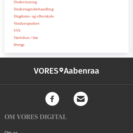
Undervisning
Undervognsbehandling
Ungdoms- og efterskole
Vinduespudser
VVS
Værtshus / bar
Øvrige
VORES
Aabenraa
OM VORES DIGITAL
Om os